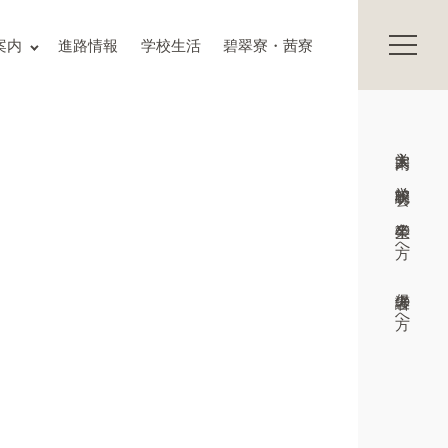
保護者の方へ
案内
進路情報
学校生活
碧翠寮・茜寮
卒業生の方へ
交通アクセス
お知らせ
入試情報
入学案内
Topics
プライバシーポリシー
学校説明会
サイトマップ
教職員募集
卒業生の方へ
いじめ防止基本方針
学校施設の耐震化への取組状況
保護者の方へ