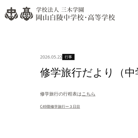
過去
当校の教育について
過年
教育方針
教育目的・教育課程
高等学
教育環境
生徒
資料
遠隔
学費
過去
2026.05.22
行事
過年
修学旅行だより（中学
学校説
修学旅行の行程表は
こちら
C49期修学旅行ー３日目