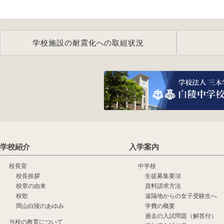
学校施設の耐震化への取組状況
学校紹介
入学案内
校長室
中学校
校長挨拶
生徒募集要項
校章の由来
資料請求方法
校歌
遠隔地からの女子受験生へ
岡山白陵のあゆみ
学費の概要
過去の入試問題（解答付）
当校の教育について