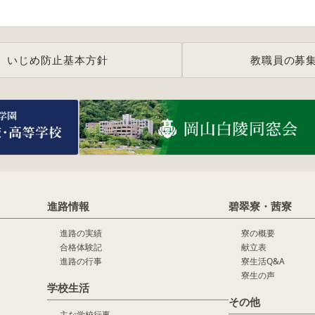
いじめ防止基本方針
教職員の募
進路情報
碧翠寮・茜寮
進路の実績
寮の概要
合格体験記
献立表
進路の行事
寮生活Q&A
寮生の声
学校生活
その他
主な学校行事