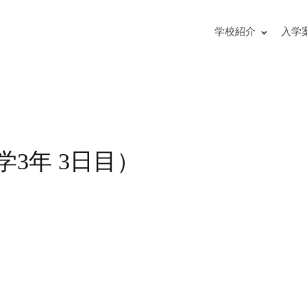
の入試問題（解答付）
主な学校行事
度入試結果
部活動
学校紹介
入学
校
海外研修
募集要項
生徒の活躍
請求方法
修学旅行だより
地からの女子受験生へ
の概要
の入試問題（解答付）
度入試結果
3年 3日目）
明会