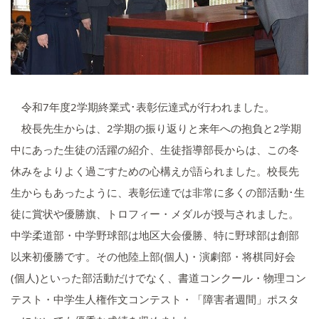
いじめ防止基本方針
学校施設の耐震化への取組状
況
令和7年度2学期終業式･表彰伝達式が行われました。
校長先生からは、2学期の振り返りと来年への抱負と2学期
中にあった生徒の活躍の紹介、生徒指導部長からは、この冬
休みをよりよく過ごすための心構えが語られました。校長先
生からもあったように、表彰伝達では非常に多くの部活動･生
徒に賞状や優勝旗、トロフィー・メダルが授与されました。
中学柔道部・中学野球部は地区大会優勝、特に野球部は創部
以来初優勝です。その他陸上部(個人)・演劇部・将棋同好会
(個人)といった部活動だけでなく、書道コンクール・物理コン
テスト・中学生人権作文コンテスト・「障害者週間」ポスタ