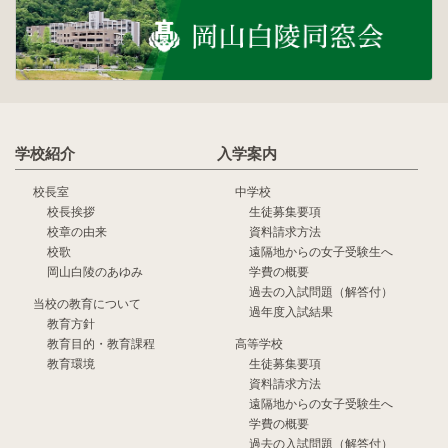
学校紹介
入学案内
校長室
中学校
校長挨拶
生徒募集要項
校章の由来
資料請求方法
校歌
遠隔地からの女子受験生へ
岡山白陵のあゆみ
学費の概要
過去の入試問題（解答付）
当校の教育について
過年度入試結果
教育方針
教育目的・教育課程
高等学校
教育環境
生徒募集要項
資料請求方法
遠隔地からの女子受験生へ
学費の概要
過去の入試問題（解答付）