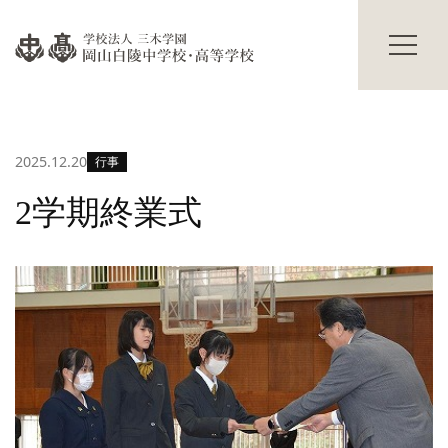
過年度入試結果
学校説明会
進路情報
碧翠寮・茜寮
進路の実績
寮の概要
合格体験記
献立表
2025.12.20
行事
進路の行事
寮生活Q&A
寮生の声
学校生活
2学期終業式
その他
主な学校行事
部活動
保護者の方へ
海外研修
卒業生の方へ
生徒の活躍
交通アクセス
修学旅行だより
お知らせ
入試情報
Topics
プライバシーポリシー
サイトマップ
教職員募集