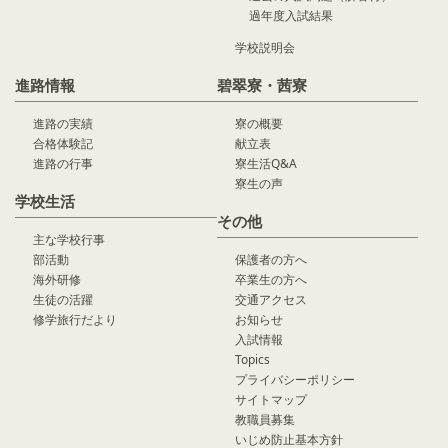
過年度入試結果
学校説明会
進路情報
碧翠寮・茜寮
進路の実績
寮の概要
合格体験記
献立表
進路の行事
寮生活Q&A
寮生の声
学校生活
その他
主な学校行事
部活動
保護者の方へ
海外研修
卒業生の方へ
生徒の活躍
交通アクセス
修学旅行だより
お知らせ
入試情報
Topics
プライバシーポリシー
サイトマップ
教職員募集
いじめ防止基本方針