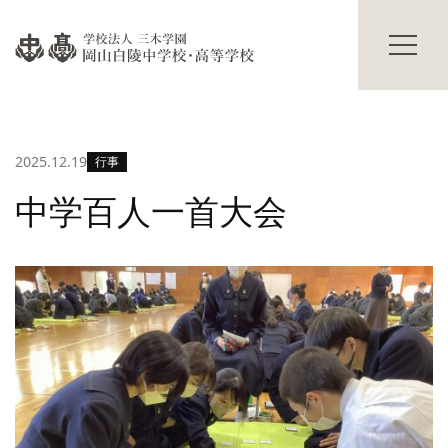
過年度入試結果
学校説明会
進路情報
碧翠寮・茜寮
進路の実績
寮の概要
合格体験記
献立表
2025.12.19
行事
進路の行事
寮生活Q&A
寮生の声
学校生活
中学百人一首大会
その他
主な学校行事
部活動
保護者の方へ
海外研修
卒業生の方へ
生徒の活躍
交通アクセス
修学旅行だより
お知らせ
入試情報
Topics
プライバシーポリシー
サイトマップ
教職員募集