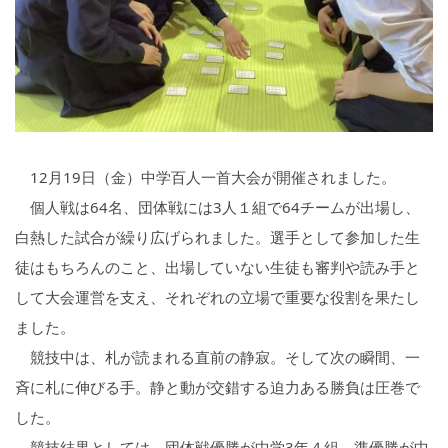
いじめ防止基本方針
学校施設の耐震化への取組状
況
12月19日（金）中学百人一首大会が開催されました。
個人戦は64名、団体戦には3人１組で64チームが出場し、
白熱した試合が繰り広げられました。選手として参加した生
徒はもちろんのこと、出場していない生徒も審判や読み手と
して大会運営を支え、それぞれの立場で重要な役割を果たし
ました。
競技中は、札が読まれる直前の静寂。そして次の瞬間、一
斉に札に伸びる手。静と動が交錯する迫力ある勝負は圧巻で
した。
競技結果としては、団体戦優勝が中学3年４組、準優勝が中