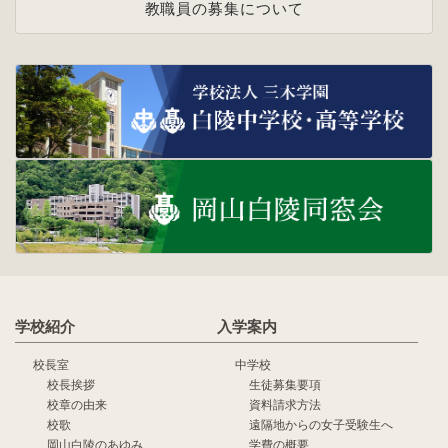
教職員の募集について
学校紹介
入学案内
校長室
中学校
校長挨拶
生徒募集要項
校章の由来
資料請求方法
校歌
遠隔地からの女子受験生へ
岡山白陵のあゆみ
学費の概要