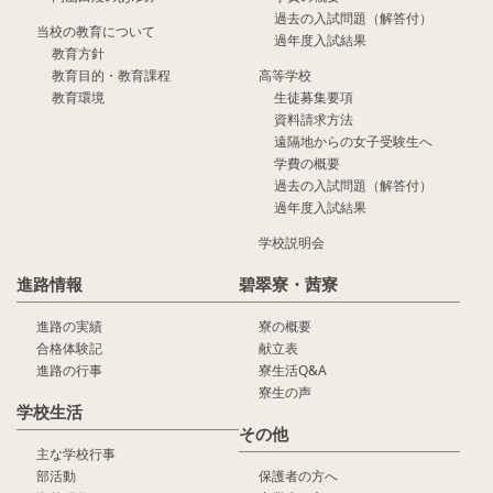
過去の入試問題（解答付）
当校の教育について
過年度入試結果
教育方針
教育目的・教育課程
高等学校
教育環境
生徒募集要項
資料請求方法
遠隔地からの女子受験生へ
学費の概要
過去の入試問題（解答付）
過年度入試結果
学校説明会
進路情報
碧翠寮・茜寮
進路の実績
寮の概要
合格体験記
献立表
進路の行事
寮生活Q&A
寮生の声
学校生活
その他
主な学校行事
部活動
保護者の方へ