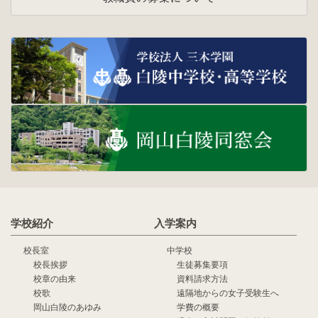
学校紹介
入学案内
校長室
中学校
校長挨拶
生徒募集要項
校章の由来
資料請求方法
校歌
遠隔地からの女子受験生へ
岡山白陵のあゆみ
学費の概要