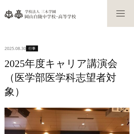
過年度入試結果
学校説明会
進路情報
碧翠寮・茜寮
進路の実績
寮の概要
合格体験記
献立表
2025.08.30
行事
進路の行事
寮生活Q&A
寮生の声
学校生活
2025年度キャリア講演会
その他
主な学校行事
（医学部医学科志望者対
部活動
保護者の方へ
海外研修
卒業生の方へ
象）
生徒の活躍
交通アクセス
修学旅行だより
お知らせ
入試情報
Topics
プライバシーポリシー
サイトマップ
教職員募集