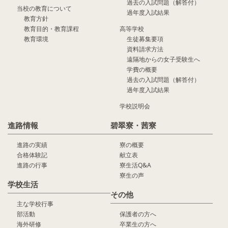
過去の入試問題（解答付）
当校の教育について
過年度入試結果
教育方針
教育目的・教育課程
高等学校
教育環境
生徒募集要項
資料請求方法
遠隔地からの女子受験生へ
学費の概要
過去の入試問題（解答付）
過年度入試結果
学校説明会
進路情報
碧翠寮・茜寮
進路の実績
寮の概要
合格体験記
献立表
進路の行事
寮生活Q&A
寮生の声
学校生活
その他
主な学校行事
部活動
保護者の方へ
海外研修
卒業生の方へ