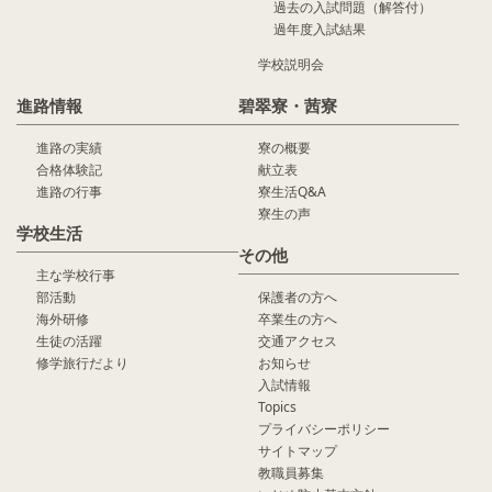
過去の入試問題（解答付）
過年度入試結果
学校説明会
進路情報
碧翠寮・茜寮
進路の実績
寮の概要
合格体験記
献立表
進路の行事
寮生活Q&A
寮生の声
学校生活
その他
主な学校行事
部活動
保護者の方へ
海外研修
卒業生の方へ
生徒の活躍
交通アクセス
修学旅行だより
お知らせ
入試情報
Topics
プライバシーポリシー
サイトマップ
教職員募集