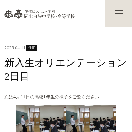
過年度入試結果
学校説明会
進路情報
碧翠寮・茜寮
進路の実績
寮の概要
合格体験記
献立表
2025.04.11
行事
進路の行事
寮生活Q&A
寮生の声
学校生活
新入生オリエンテーション
その他
主な学校行事
2日目
部活動
保護者の方へ
海外研修
卒業生の方へ
生徒の活躍
交通アクセス
次は4月11日の高校1年生の様子をご覧ください
修学旅行だより
お知らせ
入試情報
Topics
プライバシーポリシー
サイトマップ
教職員募集