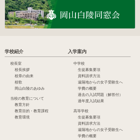
学校紹介
入学案内
校長室
中学校
校長挨拶
生徒募集要項
校章の由来
資料請求方法
校歌
遠隔地からの女子受験生へ
岡山白陵のあゆみ
学費の概要
過去の入試問題（解答付）
当校の教育について
過年度入試結果
教育方針
教育目的・教育課程
高等学校
教育環境
生徒募集要項
資料請求方法
遠隔地からの女子受験生へ
学費の概要