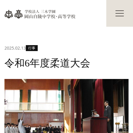
過年度入試結果
学校説明会
進路情報
碧翠寮・茜寮
進路の実績
寮の概要
合格体験記
献立表
2025.02.13
行事
進路の行事
寮生活Q&A
寮生の声
学校生活
令和6年度柔道大会
その他
主な学校行事
部活動
保護者の方へ
海外研修
卒業生の方へ
生徒の活躍
交通アクセス
修学旅行だより
お知らせ
入試情報
Topics
プライバシーポリシー
サイトマップ
教職員募集