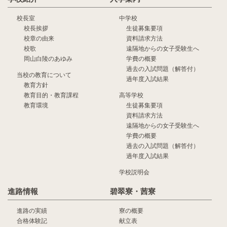
校長室
中学校
校長挨拶
生徒募集要項
校章の由来
資料請求方法
校歌
遠隔地からの女子受験生へ
岡山白陵のあゆみ
学費の概要
過去の入試問題（解答付）
当校の教育について
過年度入試結果
教育方針
教育目的・教育課程
高等学校
教育環境
生徒募集要項
資料請求方法
遠隔地からの女子受験生へ
学費の概要
過去の入試問題（解答付）
過年度入試結果
学校説明会
進路情報
碧翠寮・茜寮
進路の実績
寮の概要
合格体験記
献立表