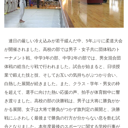
いじめ防止基本方針
学校施設の耐震化への取組状
況
連日の厳しい冷え込みが若干緩んだ中、5年ぶりに柔道大会
が開催されました。高校の部では男子・女子共に団体戦のト
ーナメント戦、中学3年の部、中学2年の部では、男女混合団
体戦の総当たり戦で行われました。試合が始まると、日頃授
業で鍛えた技と技、そしてお互いの気持ちがぶつかり合い、
白熱した展開が続きました。また、クラス・学年・男女の枠
を超えて、選手に向けた熱い応援の声、拍手が体育館中に響
き渡りました。高校の部の決勝戦は、男子は大将に勝負がか
かる展開、女子は大将で勝負がつかず旗判定の展開と、決勝
戦にふさわしく最後まで勝負の行方が分からない息を飲む試
合となりました。本年度最後のスポーツに関する学校行事が