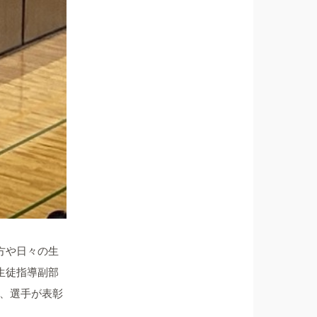
方や日々の生
生徒指導副部
、選手が表彰
。