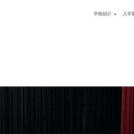
の入試問題（解答付）
主な学校行事
度入試結果
部活動
学校紹介
入学
校
海外研修
募集要項
生徒の活躍
請求方法
修学旅行だより
地からの女子受験生へ
の概要
の入試問題（解答付）
度入試結果
明会