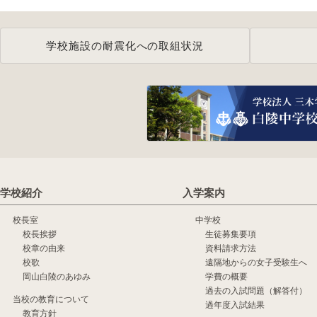
学校施設の耐震化への取組状況
学校紹介
入学案内
校長室
中学校
校長挨拶
生徒募集要項
校章の由来
資料請求方法
校歌
遠隔地からの女子受験生へ
岡山白陵のあゆみ
学費の概要
過去の入試問題（解答付）
当校の教育について
過年度入試結果
教育方針