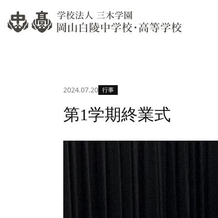
過去
当校の教育について
過年
教育方針
教育目的・教育課程
高等学
教育環境
生徒
資料
遠隔
学費
過去
2024.07.20
行事
過年
第1学期終業式
学校説