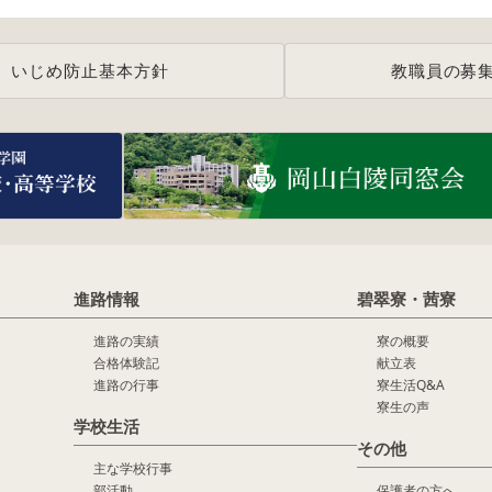
いじめ防止基本方針
教職員の募
進路情報
碧翠寮・茜寮
進路の実績
寮の概要
合格体験記
献立表
進路の行事
寮生活Q&A
寮生の声
学校生活
その他
主な学校行事
部活動
保護者の方へ