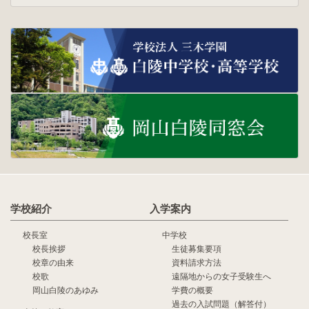
学校紹介
入学案内
校長室
中学校
校長挨拶
生徒募集要項
校章の由来
資料請求方法
校歌
遠隔地からの女子受験生へ
岡山白陵のあゆみ
学費の概要
過去の入試問題（解答付）