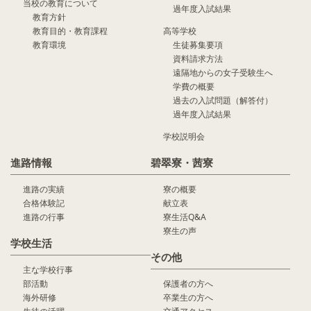
当校の教育について
過年度入試結果
教育方針
教育目的・教育課程
高等学校
教育環境
生徒募集要項
資料請求方法
遠隔地からの女子受験生へ
学費の概要
過去の入試問題（解答付）
過年度入試結果
学校説明会
進路情報
碧翠寮・茜寮
進路の実績
寮の概要
合格体験記
献立表
進路の行事
寮生活Q&A
寮生の声
学校生活
その他
主な学校行事
部活動
保護者の方へ
海外研修
卒業生の方へ