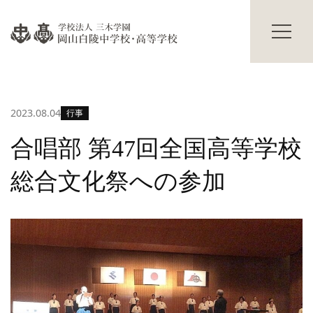
過年度入試結果
学校説明会
進路情報
碧翠寮・茜寮
進路の実績
寮の概要
合格体験記
献立表
2023.08.04
行事
進路の行事
寮生活Q&A
寮生の声
学校生活
合唱部 第47回全国高等学校
その他
主な学校行事
総合文化祭への参加
部活動
保護者の方へ
海外研修
卒業生の方へ
生徒の活躍
交通アクセス
修学旅行だより
お知らせ
入試情報
Topics
プライバシーポリシー
サイトマップ
教職員募集