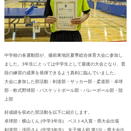
いじめ防止基本方針
学校施設の耐震化への取組状
況
中学校の各運動部が、備前東地区夏季総合体育大会に参加し
ました。3年生にとっては中学生として最後の大会となり、普
段の練習の成果を発揮できるよう真剣に臨んでいました。
大会に参加した部活動：剣道部・サッカー部・柔道部・卓球
部・軟式野球部・バスケットボール部・バレーボール部・陸
上部
好成績を収めた部活動を以下に紹介します。
卓球部：横山くん (中学3年生) ベスト4入賞・県大会出場
剣道部：浅田さん (中学3年生) 女子個人戦 第1位・県大会出