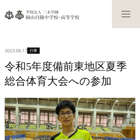
過年度入試結果
学校説明会
進路情報
碧翠寮・茜寮
進路の実績
寮の概要
合格体験記
献立表
2023.06.17
行事
進路の行事
寮生活Q&A
寮生の声
学校生活
令和5年度備前東地区夏季
その他
主な学校行事
総合体育大会への参加
部活動
保護者の方へ
海外研修
卒業生の方へ
生徒の活躍
交通アクセス
修学旅行だより
お知らせ
入試情報
Topics
プライバシーポリシー
サイトマップ
教職員募集