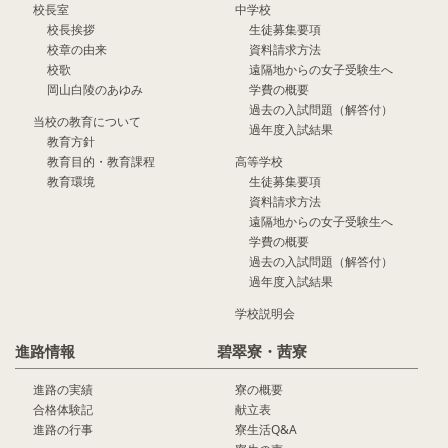
校長室
中学校
校長挨拶
生徒募集要項
校章の由来
資料請求方法
校歌
遠隔地からの女子受験生へ
岡山白陵のあゆみ
学費の概要
過去の入試問題（解答付）
当校の教育について
過年度入試結果
教育方針
教育目的・教育課程
高等学校
教育環境
生徒募集要項
資料請求方法
遠隔地からの女子受験生へ
学費の概要
過去の入試問題（解答付）
過年度入試結果
学校説明会
進路情報
碧翠寮・茜寮
進路の実績
寮の概要
合格体験記
献立表
進路の行事
寮生活Q&A