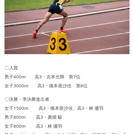
いじめ防止基本方針
学校施設の耐震化への取組状
況
〇入賞
男子400m 高3・吉本光輝 第7位
女子3000m 高3・橋本亜沙佳 第8位
〇決勝・準決勝進出者
女子1500m 高3・橋本亜沙佳、高3・林 優羽
男子800m 高3・廣畑 駿
女子800m 高3・林 優羽