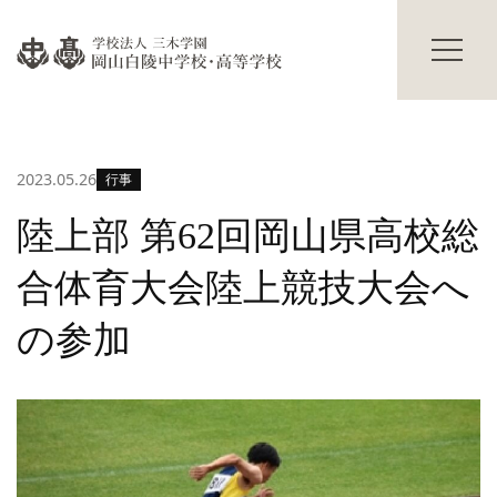
過年度入試結果
学校説明会
進路情報
碧翠寮・茜寮
進路の実績
寮の概要
合格体験記
献立表
2023.05.26
行事
進路の行事
寮生活Q&A
寮生の声
学校生活
陸上部 第62回岡山県高校総
その他
主な学校行事
合体育大会陸上競技大会へ
部活動
保護者の方へ
海外研修
卒業生の方へ
の参加
生徒の活躍
交通アクセス
修学旅行だより
お知らせ
入試情報
Topics
プライバシーポリシー
サイトマップ
教職員募集