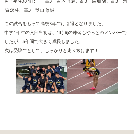
男子4×400ｍＲ 高3・吉本 光輝、高3・廣畑 駿、高3・角
脇 悠斗、高3・秋山 修誠
この試合をもって高校3年生は引退となりました。
中学1年生の入部当初は、1時間の練習もやっとのメンバーで
したが、5年間で大きく成長しました。
次は受験生として、しっかりと走り抜けます！！