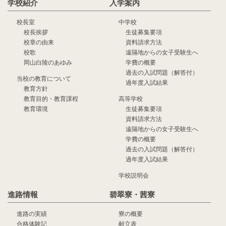
学校紹介
入学案内
校長室
中学校
校長挨拶
生徒募集要項
校章の由来
資料請求方法
校歌
遠隔地からの女子受験生へ
岡山白陵のあゆみ
学費の概要
過去の入試問題（解答付）
当校の教育について
過年度入試結果
教育方針
教育目的・教育課程
高等学校
教育環境
生徒募集要項
資料請求方法
遠隔地からの女子受験生へ
学費の概要
過去の入試問題（解答付）
過年度入試結果
学校説明会
進路情報
碧翠寮・茜寮
進路の実績
寮の概要
合格体験記
献立表