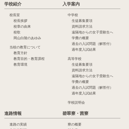
学校紹介
入学案内
校長室
中学校
校長挨拶
生徒募集要項
校章の由来
資料請求方法
校歌
遠隔地からの女子受験生へ
岡山白陵のあゆみ
学費の概要
過去の入試問題（解答付）
当校の教育について
過年度入試結果
教育方針
教育目的・教育課程
高等学校
教育環境
生徒募集要項
資料請求方法
遠隔地からの女子受験生へ
学費の概要
過去の入試問題（解答付）
過年度入試結果
学校説明会
進路情報
碧翠寮・茜寮
進路の実績
寮の概要