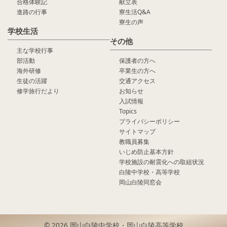
合格体験記
献立表
進路の行事
寮生活Q&A
寮生の声
学校生活
その他
主な学校行事
部活動
保護者の方へ
海外研修
卒業生の方へ
生徒の活躍
交通アクセス
修学旅行だより
お知らせ
入試情報
Topics
プライバシーポリシー
サイトマップ
教職員募集
いじめ防止基本方針
学校施設の耐震化への取組状況
白陵中学校・高等学校
岡山白陵同窓会
© 2026 岡山白陵中学校・岡山白陵高等学校