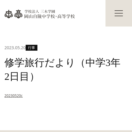
過年度入試結果
学校説明会
進路情報
碧翠寮・茜寮
進路の実績
寮の概要
合格体験記
献立表
2023.05.20
行事
進路の行事
寮生活Q&A
寮生の声
学校生活
修学旅行だより（中学3年
その他
主な学校行事
2日目）
部活動
保護者の方へ
海外研修
卒業生の方へ
生徒の活躍
交通アクセス
20230520c
修学旅行だより
お知らせ
入試情報
Topics
プライバシーポリシー
サイトマップ
教職員募集