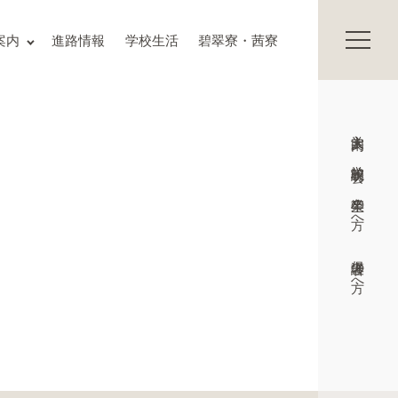
保護者の方へ
案内
進路情報
学校生活
碧翠寮・茜寮
卒業生の方へ
交通アクセス
お知らせ
入試情報
入学案内
Topics
プライバシーポリシー
学校説明会
サイトマップ
教職員募集
卒業生の方へ
いじめ防止基本方針
学校施設の耐震化への取組状況
保護者の方へ