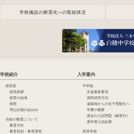
学校施設の耐震化への取組状況
学校紹介
入学案内
校長室
中学校
校長挨拶
生徒募集要項
校章の由来
資料請求方法
校歌
遠隔地からの女子受験生へ
岡山白陵のあゆみ
学費の概要
過去の入試問題（解答付）
当校の教育について
過年度入試結果
教育方針
教育目的・教育課程
高等学校