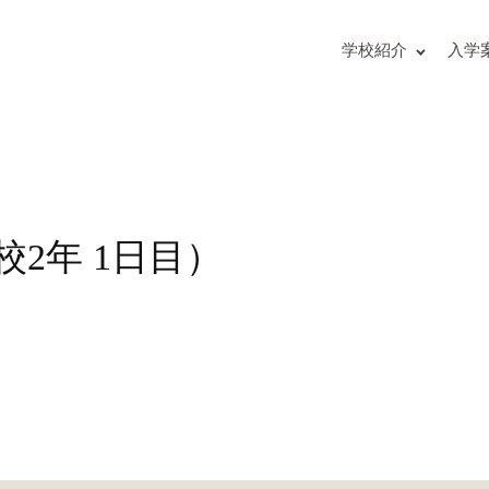
の入試問題（解答付）
主な学校行事
度入試結果
部活動
学校紹介
入学
校
海外研修
募集要項
生徒の活躍
請求方法
修学旅行だより
地からの女子受験生へ
の概要
の入試問題（解答付）
度入試結果
2年 1日目）
明会