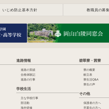
いじめ防止基本方針
教職員の募
進路情報
碧翠寮・茜寮
進路の実績
寮の概要
合格体験記
献立表
進路の行事
寮生活Q&A
寮生の声
学校生活
その他
主な学校行事
部活動
保護者の方へ
海外研修
卒業生の方へ