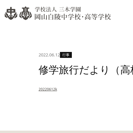
過去
当校の教育について
過年
教育方針
教育目的・教育課程
高等学
教育環境
生徒
資料
遠隔
学費
過去
2022.06.12
行事
過年
修学旅行だより（高校
学校説
20220612k