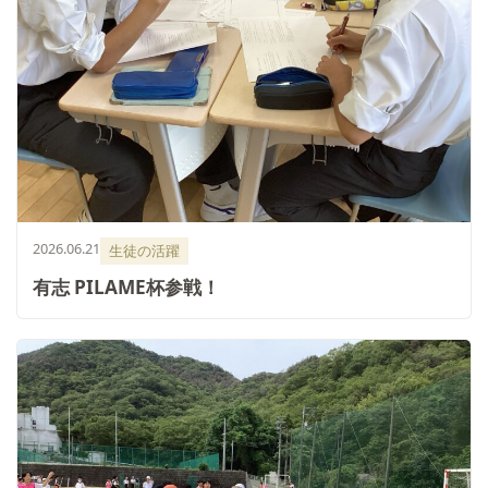
いじめ防止基本方針
学校施設の耐震化への取組状
況
2026.06.21
生徒の活躍
有志 PILAME杯参戦！