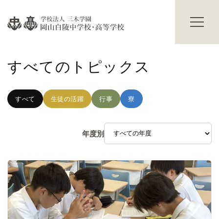
過年度入試結果
学校説明会
進路情報
碧翠寮・茜寮
進路の実績
寮の概要
すべてのトピックス
合格体験記
献立表
進路の行事
寮生活Q&A
寮生の声
学校生活
すべて
生徒の活躍
行事
寮
その他
主な学校行事
部活動
保護者の方へ
年度別
海外研修
卒業生の方へ
生徒の活躍
交通アクセス
修学旅行だより
お知らせ
入試情報
Topics
プライバシーポリシー
サイトマップ
教職員募集