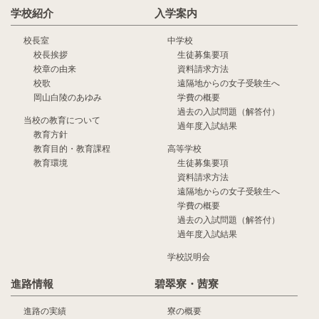
学校紹介
入学案内
校長室
中学校
校長挨拶
生徒募集要項
校章の由来
資料請求方法
校歌
遠隔地からの女子受験生へ
岡山白陵のあゆみ
学費の概要
過去の入試問題（解答付）
当校の教育について
過年度入試結果
教育方針
教育目的・教育課程
高等学校
教育環境
生徒募集要項
資料請求方法
遠隔地からの女子受験生へ
学費の概要
過去の入試問題（解答付）
過年度入試結果
学校説明会
進路情報
碧翠寮・茜寮
進路の実績
寮の概要