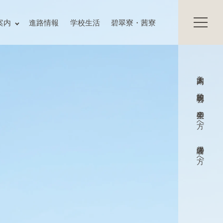
保護者の方へ
案内
進路情報
学校生活
碧翠寮・茜寮
卒業生の方へ
交通アクセス
お知らせ
入試情報
入学案内
Topics
プライバシーポリシー
学校説明会
サイトマップ
教職員募集
卒業生の方へ
いじめ防止基本方針
学校施設の耐震化への取組状況
保護者の方へ