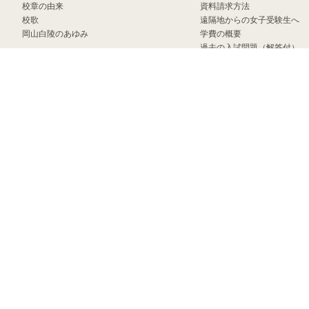
校章の由来
資料請求方法
校歌
遠隔地からの女子受験生へ
岡山白陵のあゆみ
学費の概要
過去の入試問題（解答付）
当校の教育について
過年度入試結果
教育方針
教育目的・教育課程
高等学校
教育環境
生徒募集要項
資料請求方法
遠隔地からの女子受験生へ
学費の概要
過去の入試問題（解答付）
過年度入試結果
学校説明会