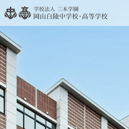
過去
当校の教育について
過年
教育方針
教育目的・教育課程
高等学
教育環境
生徒
資料
遠隔
学費
過去
過年
学校説